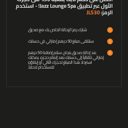
الأول عبر تطبيق Jazz Lounge Spa! - استخدم
الرمز:
JLS30
شارك رمز الإحالة الخاص بك مع صديق
1
ستتلقى مبلغ 50 درهم إماراتي في حسابك
2
عند إحالة صديق بنجاح، ستتم إضافة 50 درهم
3
إماراتي تلقائياً إلى حسابك بعد إتمام حجزه. يمكنك
استرداد هذا المبلغ لحجزك التالي أو إبقاؤه
للاستخدام لاحقاً.