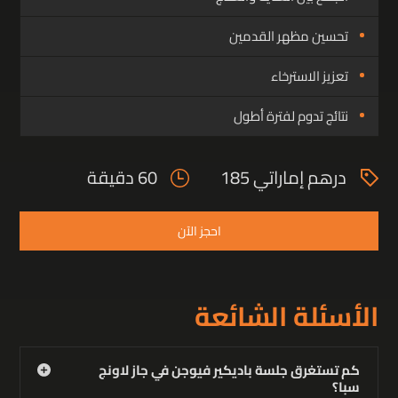
تحسين مظهر القدمين
تعزيز الاسترخاء
نتائج تدوم لفترة أطول
درهم إماراتي 185
60 دقيقة
احجز الآن
الأسئلة الشائعة
كم تستغرق جلسة باديكير فيوجن في جاز لاونج
سبا؟