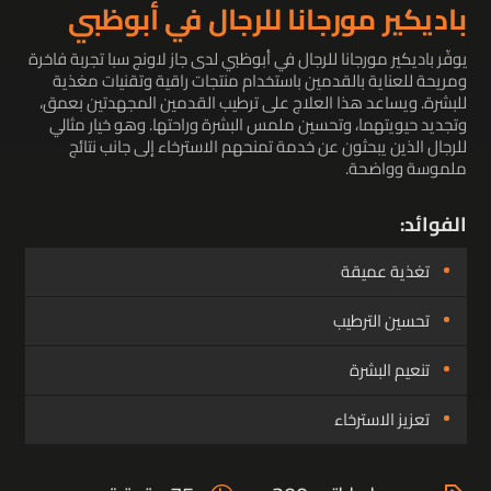
باديكير مورجانا للرجال في أبوظبي
يوفّر باديكير مورجانا للرجال في أبوظبي لدى جاز لاونج سبا تجربة فاخرة
ومريحة للعناية بالقدمين باستخدام منتجات راقية وتقنيات مغذية
للبشرة. ويساعد هذا العلاج على ترطيب القدمين المجهدتين بعمق،
وتجديد حيويتهما، وتحسين ملمس البشرة وراحتها. وهو خيار مثالي
للرجال الذين يبحثون عن خدمة تمنحهم الاسترخاء إلى جانب نتائج
ملموسة وواضحة.
الفوائد:
تغذية عميقة
تحسين الترطيب
تنعيم البشرة
تعزيز الاسترخاء