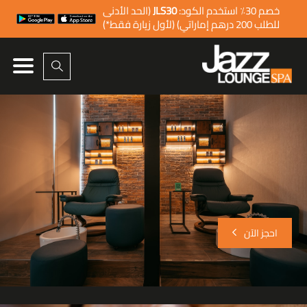
Ski
خصم 30٪ استخدم الكود:
JLS30
(الحد الأدنى
t
للطلب 200 درهم إماراتي) (لأول زيارة فقط*)
conten
احجز الآن