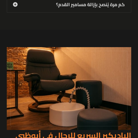
كم مرة يُنصح بإزالة مسامير القدم؟
الباديكير السريع للرجال في أبوظبي