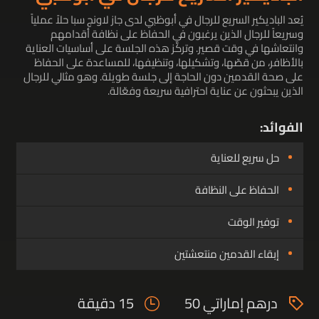
يُعد الباديكير السريع للرجال في أبوظبي لدى جاز لاونج سبا حلاً عملياً
وسريعاً للرجال الذين يرغبون في الحفاظ على نظافة أقدامهم
وانتعاشها في وقت قصير. وتركّز هذه الجلسة على أساسيات العناية
بالأظافر، من قصّها، وتشكيلها، وتنظيفها، للمساعدة على الحفاظ
على صحة القدمين دون الحاجة إلى جلسة طويلة. وهو مثالي للرجال
الذين يبحثون عن عناية احترافية سريعة وفعّالة.
الفوائد:
حل سريع للعناية
الحفاظ على النظافة
توفير الوقت
إبقاء القدمين منتعشتين
درهم إماراتي 50
15 دقيقة