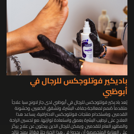
باديكير فوتلوجكس للرجال في
أبوظبي
يُعد باديكير فوتلوجكس للرجال في أبوظبي لدى جاز لاونج سبا علاجاً
متقدماً صُمم لمعالجة جفاف البشرة، وتشقق الكعبين، وخشونة
القدمين. وباستخدام منتجات فوتلوجكس الاحترافية، يساعد هذا
العلاج على ترطيب البشرة بعمق واستعادة توازنها، مع تحسين الراحة
والمظهر العام للقدمين. ويمكن للرجال الذين يبحثون عن علاج يركّز
على العناية المتخصصة أن يجدوا في هذا الخيار حلاً فعّالاً يمنح نتائج