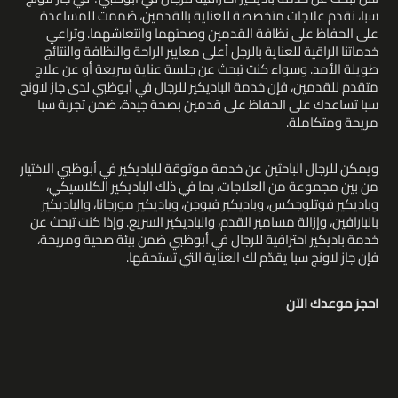
سبا، نقدم علاجات متخصصة للعناية بالقدمين، صُممت للمساعدة
على الحفاظ على نظافة القدمين وصحتهما وانتعاشهما. وتراعي
خدماتنا الراقية للعناية بالرجل أعلى معايير الراحة والنظافة والنتائج
طويلة الأمد. وسواء كنت تبحث عن جلسة عناية سريعة أو عن علاج
متقدم للقدمين، فإن خدمة الباديكير للرجال في أبوظبي لدى جاز لاونج
سبا تساعدك على الحفاظ على قدمين بصحة جيدة، ضمن تجربة سبا
مريحة ومتكاملة.
ويمكن للرجال الباحثين عن خدمة موثوقة للباديكير في أبوظبي الاختيار
من بين مجموعة من العلاجات، بما في ذلك الباديكير الكلاسيكي،
وباديكير فوتلوجكس، وباديكير فيوجن، وباديكير مورجانا، والباديكير
بالبارافين، وإزالة مسامير القدم، والباديكير السريع. وإذا كنت تبحث عن
خدمة باديكير احترافية للرجال في أبوظبي ضمن بيئة صحية ومريحة،
فإن جاز لاونج سبا يقدّم لك العناية التي تستحقها.
احجز موعدك الآن